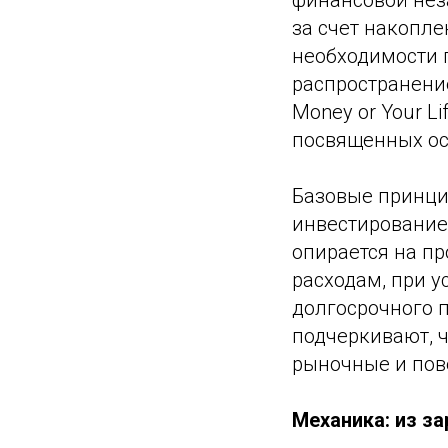
финансовой нез
за счет накопле
необходимости 
распространение
Money or Your L
посвященных о
Базовые принци
инвестирование
опирается на п
расходам, при у
долгосрочного 
подчеркивают, 
рыночные и пов
Механика: из з