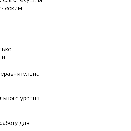
исса с текущим
гическим
лько
ни.
 сравнительно
льного уровня
.
 работу для