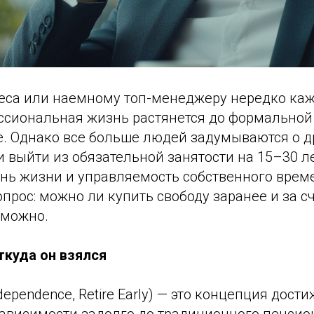
еса или наемному топ-менеджеру нередко каже
ссиональная жизнь растянется до формальной 
е. Однако все больше людей задумываются о 
 выйти из обязательной занятости на 15–30 л
нь жизни и управляемость собственного време
прос: можно ли купить свободу заранее и за с
зможно.
ткуда он взялся
Independence, Retire Early) — это концепция дост