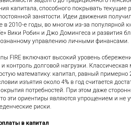
ависимости задолго до традиционного пенсио
ния капитала, способного покрывать текущие 
постоянной занятости. Идеи движения получи
 в 2010-е годы, во многом из-за популярной к
ife» Вики Робин и Джо Домингеса и развития бл
сознанному управлению личными финансами.
пы FIRE включают высокий уровень сбережени
 и контроль долговой нагрузки. Классическая
ростую математику: капитал, равный примерно
словии изъятия около 4% в год считается дост
покрытия потребностей. При этом даже сторон
что эти ориентиры являются упрощением и не 
еденческие риски.
арплаты в капитал