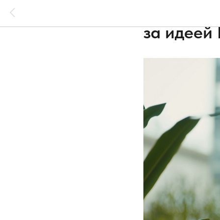
Ранняя ф
за идеей 