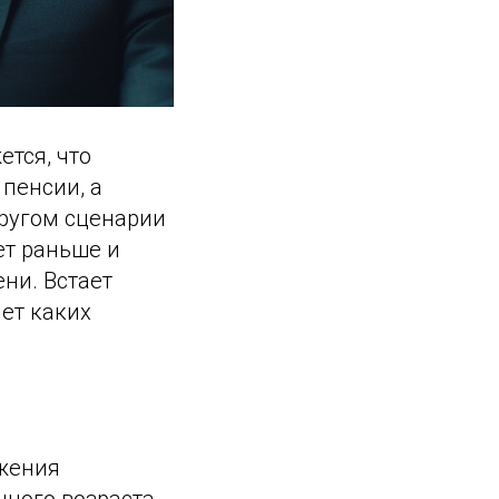
тся, что
пенсии, а
другом сценарии
ет раньше и
ни. Встает
чет каких
ижения