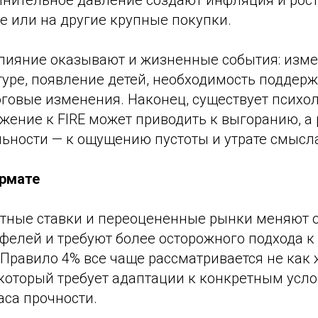
лнительное давление создают инфляция и рост
е или на другие крупные покупки.
лияние оказывают и жизненные события: изме
туре, появление детей, необходимость поддер
говые изменения. Наконец, существует психол
ение к FIRE может приводить к выгоранию, а 
льности — к ощущению пустоты и утрате смысл
ормате
тные ставки и переоцененные рынки меняют 
фелей и требуют более осторожного подхода к
 Правило 4% все чаще рассматривается не как 
 который требует адаптации к конкретным усл
аса прочности.