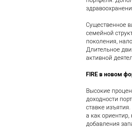
портфеля. Допо
здравоохранени
Существенное в
семейной струк
поколения, нало
Длительное движ
активной деяте
FIRE в новом ф
Высокие процен
доходности порт
ставке изъятия.
а как ориентир,
добавления зап