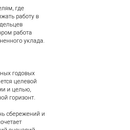
елям, где
жать работу в
адельцев
ором работа
ненного уклада.
ьных годовых
ется целевой
ми и целью,
ой горизонт.
нь сбережений и
сочетает