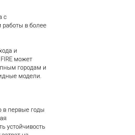
а с
работы в более
хода и
 FIRE может
упным городам и
идные модели.
о в первые годы
ная
ть устойчивость