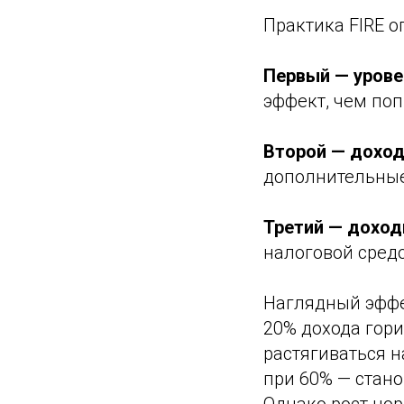
Практика FIRE о
Первый — урове
эффект, чем поп
Второй — доход
дополнительные
Третий — доход
налоговой сред
Наглядный эффе
20% дохода гор
растягиваться н
при 60% — стан