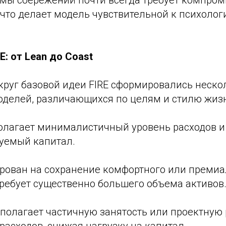
рмы сбережений почти всегда требует компром
 что делает модель чувствительной к психоло
E: от Lean до Coast
круг базовой идеи FIRE сформировались неско
оделей, различающихся по целям и стилю жиз
полагает минималистичный уровень расходов и
уемый капитал.
тирован на сохранение комфортного или премиа
требует существенно большего объема активов
едполагает частичную занятость или проектную