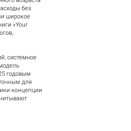
нного возраста
расходы без
ли широкое
ниги «Your
огов,
й, системное
 модель
 25 годовым
аточным для
ники концепции
учитывают