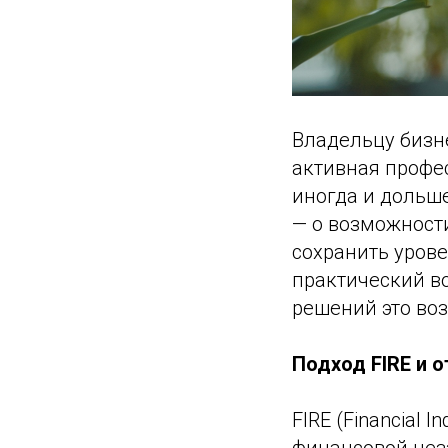
Владельцу бизн
активная профе
иногда и дольш
— о возможности
сохранить урове
практический во
решений это во
Подход FIRE и о
FIRE (Financial 