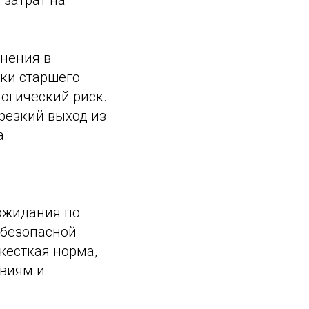
 затрат на
нения в
жки старшего
огический риск.
резкий выход из
а.
ожидания по
 безопасной
жесткая норма,
овиям и