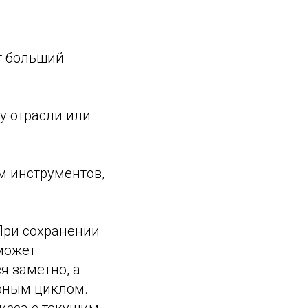
т больший
у отрасли или
м инструментов,
При сохранении
может
я заметно, а
рным циклом.