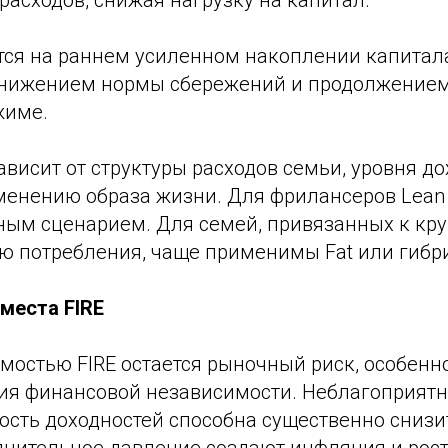
расходов, снижая нагрузку на капитал.
ится на раннем усиленном накоплении капитал
нижением нормы сбережений и продолжением 
жиме.
висит от структуры расходов семьи, уровня до
зменению образа жизни. Для фрилансеров Lean
ным сценарием. Для семей, привязанных к кр
ю потребления, чаще применимы Fat или гибр
места FIRE
мостью FIRE остается рыночный риск, особенн
ия финансовой независимости. Неблагоприят
ость доходностей способна существенно снизи