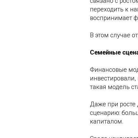
связано с росто
переходить к н
воспринимает ф
В этом случае о
Семейные сцена
Финансовые мод
инвестировали, 
такая модель ст
Даже при росте
сценарию: больш
капиталом.