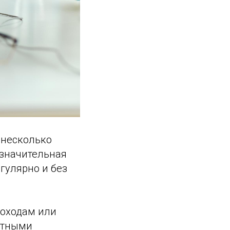
 несколько
 значительная
егулярно и без
доходам или
астными