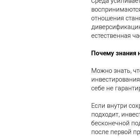
Среда усиливает
воспринимаются
отношения стано
диверсификацию
естественная ч
Почему знания 
Можно знать, ч
инвестирования
себе не гаранти
Если внутри сох
подходит, инвес
бесконечной под
после первой п