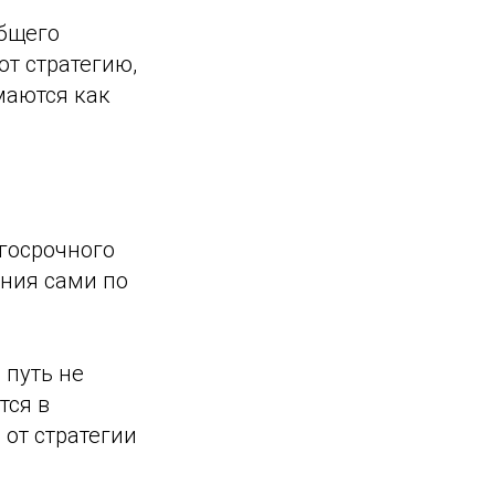
общего
ют стратегию,
маются как
госрочного
ания сами по
 путь не
тся в
 от стратегии