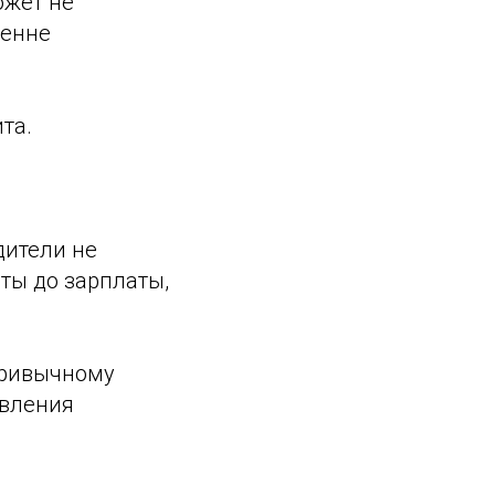
ожет не
ренне
та.
дители не
ты до зарплаты,
привычному
авления