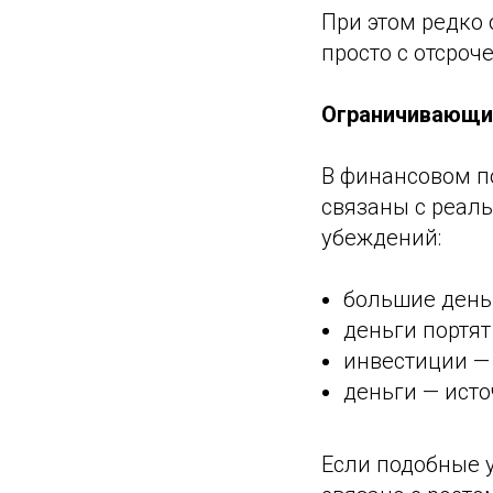
При этом редко 
просто с отсро
Ограничивающи
В финансовом п
связаны с реал
убеждений:
большие день
деньги портят
инвестиции — 
деньги — ист
Если подобные у