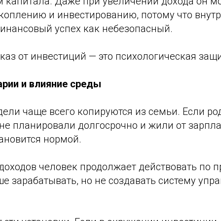
м капитала. Даже при увеличении дохода он м
акоплению и инвестированию, потому что внут
инансовый успех как небезопасный.
тказ от инвестиций — это психологическая защи
рии и влияние среды
ели чаще всего копируются из семьи. Если ро
не планировали долгосрочно и жили от зарпла
ановится нормой.
 доходов человек продолжает действовать по 
е зарабатывать, но не создавать систему упр