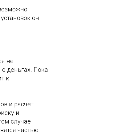
евозможно
установок он
ся не
 о деньгах. Пока
т к
ов и расчет
риску и
том случае
вятся частью