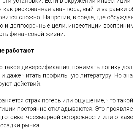
 эти установки. Если в окружении инвестиции
 как рискованная авантюра, выйти за рамки 
вится сложно. Напротив, в среде, где обсужда
 и долгосрочные цели, инвестиции восприни
асть финансовой жизни.
не работают
то такое диверсификация, понимать логику дол
 и даже читать профильную литературу. Но зн
руют действий.
раняется страх потерь или ощущение, что такой
тиции постоянно откладываются. Это проявляе
готовке, чрезмерной осторожности или отказе
росадки рынка.