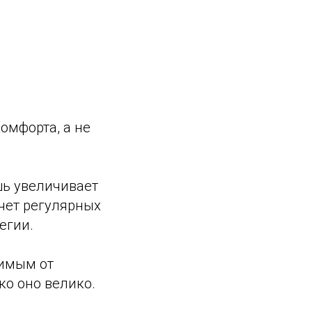
омфорта, а не
шь увеличивает
чет регулярных
егии.
симым от
ко оно велико.