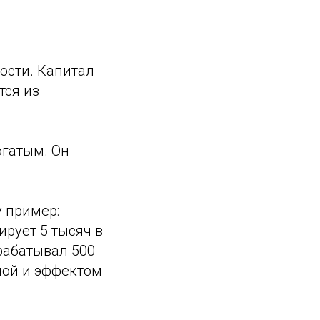
ности. Капитал
тся из
огатым. Он
 пример:
ирует 5 тысяч в
арабатывал 500
ной и эффектом