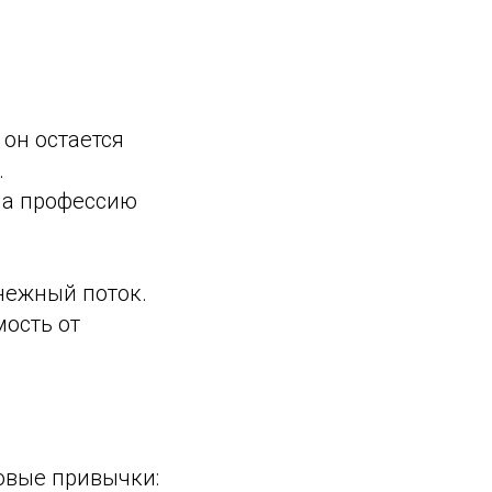
 он остается
.
на профессию
нежный поток.
мость от
овые привычки: