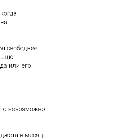
 когда
 на
бя свободнее.
 выше
да или его
ого невозможно
юджета в месяц.