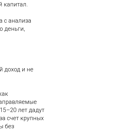
й капитал.
а с анализа
о деньги,
й доход и не
как
направляемые
15–20 лет дадут
за счет крупных
ы без