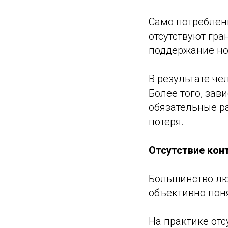
Само потреблени
отсутствуют гра
поддержание нов
В результате че
Более того, зав
обязательные р
потеря.
Отсутствие кон
Большинство лю
объективно поня
На практике отс