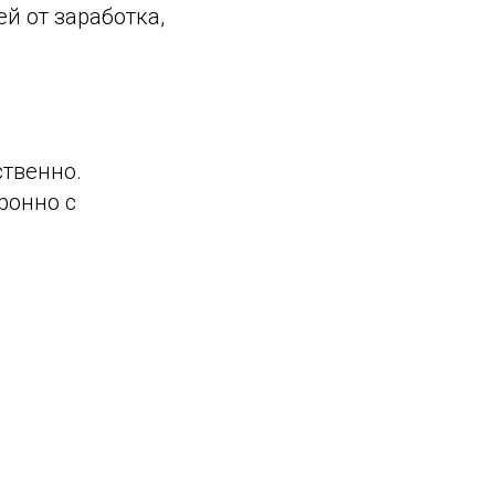
й от заработка,
ственно.
ронно с